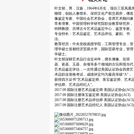
叶文韬，男，汉族，1964年6月生，现任三亚凤凰
物馆，创始人兼馆长、深圳文化产权交易所，佛造
像鉴定专家、中国社会艺术协会，首席艺术顾问兼
常务理事、中国管理科学研究院职业教育研究所，
特聘教授、历博古今艺术品鉴定中心，鉴赏专家。
专业特长：艺术品鉴定、艺术品评估、篆刻、书
法。
教育经历：中央党校函授学院，工商管理专业，管
理学硕士首都经济贸易大学，国际贸易专业，管理
学硕士。
叶文韬深耕艺术品行业近40年，擅长佛像、珐琅
器、瓷器、玉器、杂项等多个领域的古玩和现当代
艺术品鉴定评估，一次性通过美国认证协会四类艺
术品职业资格考试，成绩评定均为最高等级“A”，
获得四大证书“艺术品鉴定师、珠宝鉴定师、艺术
评估师、艺术品经纪人”。
2017.09 国际注册艺术品鉴定师 美国认证协会(ACI
2017.09 国际注册珠宝鉴定师 美国认证协会(ACI)
2017.09 国际注册艺术品评估师 美国认证协会(ACI
2017.09 国际注册艺术品经纪人 美国认证协会(ACI