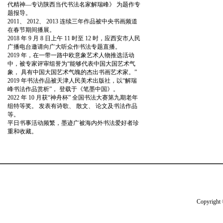
代精神—专访陕西当代书法名家解瑞峰》 为题作专
题报导。
2011、 2012、 2013 连续三年作品被中央书画频道
在春节期间播展。
2018 年 9 月 8 日上午 11 时至 12 时，应西安市人民
广播电台邀请向广大听众作书法专题直播。
2019 年，在一带一路中欧意象艺术人物推选活动
中，被专家评审组誉为“能够代表中国大国艺术气
象， 具有中国大国艺术气魄的杰出书画艺术家。”
2019 年书法作品被天津人民美术出版社，以“解瑞
峰书法作品赏析”， 登载于《笔墨中国》。
2022 年 10 月获“神舟杯” 全国书法大赛第九期老年
组特等奖。 发表有诗歌、 散文、 论文及书法作品
等。
平日书事活动频繁，墨迹广被海内外书法爱好者珍
重和收藏。
Copyright 