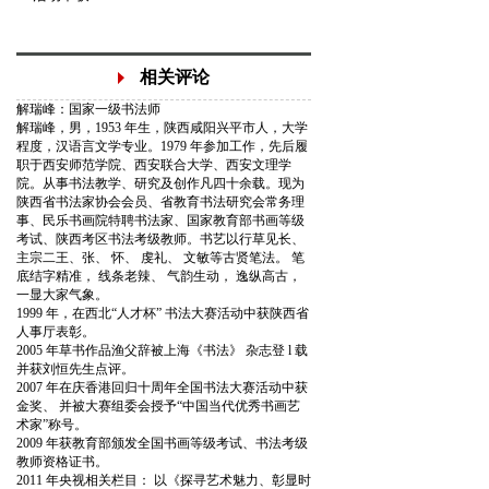
相关评论
解瑞峰：国家一级书法师
解瑞峰，男，1953 年生，陕西咸阳兴平市人，大学
程度，汉语言文学专业。1979 年参加工作，先后履
职于西安师范学院、西安联合大学、西安文理学
院。从事书法教学、研究及创作凡四十余载。现为
陕西省书法家协会会员、省教育书法研究会常务理
事、民乐书画院特聘书法家、国家教育部书画等级
考试、陕西考区书法考级教师。书艺以行草见长、
主宗二王、张、 怀、 虔礼、 文敏等古贤笔法。 笔
底结字精准， 线条老辣、 气韵生动， 逸纵高古，
一显大家气象。
1999 年，在西北“人才杯” 书法大赛活动中获陕西省
人事厅表彰。
2005 年草书作品渔父辞被上海《书法》 杂志登 l 载
并获刘恒先生点评。
2007 年在庆香港回归十周年全国书法大赛活动中获
金奖、 并被大赛组委会授予“中国当代优秀书画艺
术家”称号。
2009 年获教育部颁发全国书画等级考试、书法考级
教师资格证书。
2011 年央视相关栏目： 以《探寻艺术魅力、彰显时