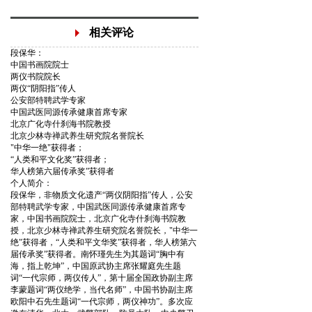
相关评论
段保华：
中国书画院院士
两仪书院院长
两仪“阴阳指”传人
公安部特聘武学专家
中国武医同源传承健康首席专家
北京广化寺什刹海书院教授
北京少林寺禅武养生研究院名誉院长
"中华一绝"获得者；
“人类和平文化奖”获得者；
华人榜第六届传承奖”获得者
个人简介：
段保华，非物质文化遗产“两仪阴阳指”传人，公安
部特聘武学专家，中国武医同源传承健康首席专
家，中国书画院院士，北京广化寺什刹海书院教
授，北京少林寺禅武养生研究院名誉院长，"中华一
绝"获得者，“人类和平文华奖”获得者，华人榜第六
届传承奖”获得者。南怀瑾先生为其题词“胸中有
海，指上乾坤”，中国原武协主席张耀庭先生题
词“一代宗师，两仪传人”，第十届全国政协副主席
李蒙题词“两仪绝学，当代名师”，中国书协副主席
欧阳中石先生题词“一代宗师，两仪神功”。多次应