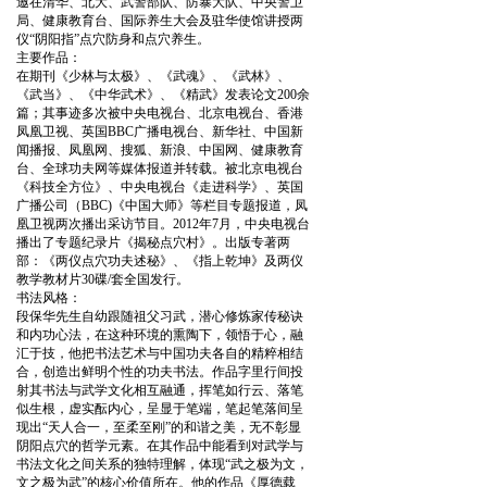
邀在清华、北大、武警部队、防暴大队、中央警卫
局、健康教育台、国际养生大会及驻华使馆讲授两
仪“阴阳指”点穴防身和点穴养生。
主要作品：
在期刊《少林与太极》、《武魂》、《武林》、
《武当》、《中华武术》、《精武》发表论文200余
篇；其事迹多次被中央电视台、北京电视台、香港
凤凰卫视、英国BBC广播电视台、新华社、中国新
闻播报、凤凰网、搜狐、新浪、中国网、健康教育
台、全球功夫网等媒体报道并转载。被北京电视台
《科技全方位》、中央电视台《走进科学》、英国
广播公司（BBC)《中国大师》等栏目专题报道，凤
凰卫视两次播出采访节目。2012年7月，中央电视台
播出了专题纪录片《揭秘点穴村》。出版专著两
部：《两仪点穴功夫述秘》、《指上乾坤》及两仪
教学教材片30碟/套全国发行。
书法风格：
段保华先生自幼跟随祖父习武，潜心修炼家传秘诀
和内功心法，在这种环境的熏陶下，领悟于心，融
汇于技，他把书法艺术与中国功夫各自的精粹相结
合，创造出鲜明个性的功夫书法。作品字里行间投
射其书法与武学文化相互融通，挥笔如行云、落笔
似生根，虚实酝内心，呈显于笔端，笔起笔落间呈
现出“天人合一，至柔至刚”的和谐之美，无不彰显
阴阳点穴的哲学元素。在其作品中能看到对武学与
书法文化之间关系的独特理解，体现“武之极为文，
文之极为武”的核心价值所在。他的作品《厚德载