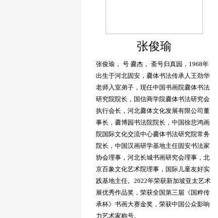
张俊瑜
张俊瑜， 号 爨杰， 斋号归真园，1968年
出生于河北固安，爨体书法传承人王劲华
老师入室弟子，现任中国书画院爨体书法
研究院院长，国信商学院爨体书法研究会
执行会长，河北爨体文化发展有限公司董
事长，爨博园书法院院长，中国徐悲鸿画
院国际文化交流中心爨体书法研究院常务
院长，中国汉画研学基地主任固安书法家
协会理事，河北长城书画研究会理事，北
京百象文化艺术院理事，国际儿童友好实
践基地主任。2022年荣获新加坡亚太艺术
展优秀作品奖，荣获全国第三届《国粹传
承杯》书画大赛金奖，荣获中国公众影响
力艺术家称号。