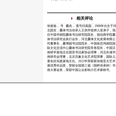
相关评论
张俊瑜， 号 爨杰， 斋号归真园，1968年出生于
北固安，爨体书法传承人王劲华老师入室弟子，现
任中国书画院爨体书法研究院院长，国信商学院爨
体书法研究会执行会长，河北爨体文化发展有限公
司董事长，爨博园书法院院长，中国徐悲鸿画院国
际文化交流中心爨体书法研究院常务院长，中国汉
画研学基地主任固安书法家协会理事，河北长城书
画研究会理事，北京百象文化艺术院理事，国际儿
童友好实践基地主任。2022年荣获新加坡亚太艺术
展优秀作品奖，荣获全国第三届《国粹传承杯》书
画大赛金奖，荣获中国公众影响力艺术家称号。