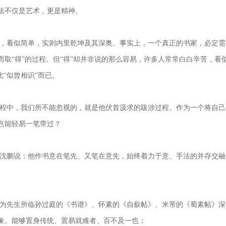
法不仅是艺术，更是精神。
，看似简单，实则内里乾坤及其深奥。事实上，一个真正的书家，必定需
取“得”的过程。但“得”却并非说的那么容易，许多人常常白白辛苦，看似
此“似曾相识”而已。
程中，我们所不能忽视的，就是他伏首汲求的跋涉过程。作为一个将自己
岂能轻易一笔带过？
沈鹏说：他作书意在笔先、又笔在意先，始终着力于意、手法的并存交融
为先生所临孙过庭的《书谱》、怀素的《自叙帖》、米芾的《蜀素帖》深
象。能够置身传统、置易就难者、百不及一也；