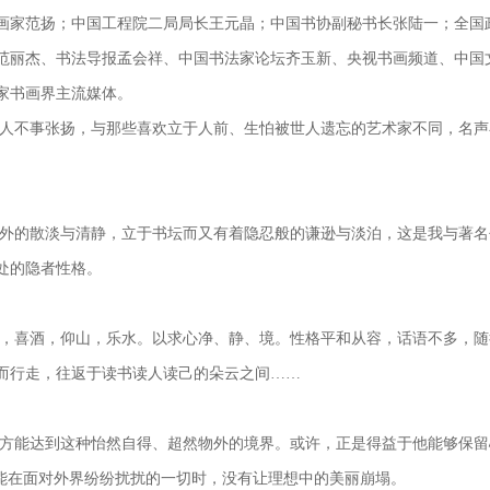
画家范扬；中国工程院二局局长王元晶；中国书协副秘书长张陆一；全国
范丽杰、书法导报孟会祥、中国书法家论坛齐玉新、央视书画频道、中国
家书画界主流媒体。
人不事张扬，与那些喜欢立于人前、生怕被世人遗忘的艺术家不同，名声
外的散淡与清静，立于书坛而又有着隐忍般的谦逊与淡泊，这是我与著名
处的隐者性格。
，喜酒，仰山，乐水。以求心净、静、境。性格平和从容，话语不多，随
而行走，往返于读书读人读己的朵云之间……
方能达到这种怡然自得、超然物外的境界。或许，正是得益于他能够保留
才能在面对外界纷纷扰扰的一切时，没有让理想中的美丽崩塌。