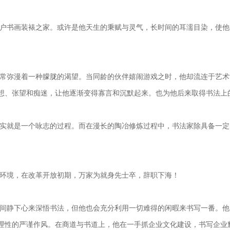
户书画装裱之家。或许是他天生的秉赋与灵气，长时间的耳濡目染，使他
常弥漫着一种朦胧的渴望。当同龄的伙伴嬉闹游戏之时，他却流连于艺术
想、张望和痴迷，让他逐渐变得寡言和沉默起来。也为他后来取得书法上
实就是一个咏志的过程。而在漫长的陶冶修炼过程中，书法家除具备一定
环境，在改革开放初期，万家为就身先士卒，辞职下海！
间静下心来深悟书法，但他也会充分利用一切难得的闲暇来书写一番。他
理性的严谨作风。在商道与书道上，他在一手抓企业文化建设，书写企业