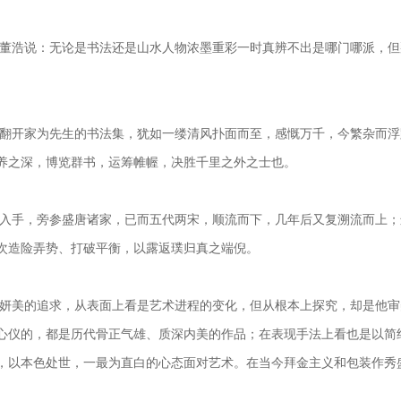
董浩说：无论是书法还是山水人物浓墨重彩一时真辨不出是哪门哪派，但
翻开家为先生的书法集，犹如一缕清风扑面而至，感慨万千，今繁杂而浮
养之深，博览群书，运筹帷幄，决胜千里之外之士也。
入手，旁参盛唐诸家，已而五代两宋，顺流而下，几年后又复溯流而上；
次造险弄势、打破平衡，以露返璞归真之端倪。
妍美的追求，从表面上看是艺术进程的变化，但从根本上探究，却是他审
心仪的，都是历代骨正气雄、质深内美的作品；在表现手法上看也是以简
，以本色处世，一最为直白的心态面对艺术。在当今拜金主义和包装作秀