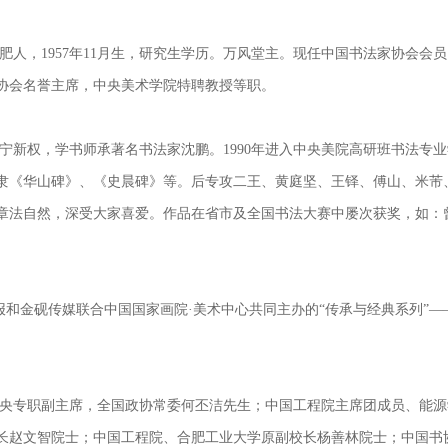
肥人，
1957
年
11
月生，研究生学历。万风堂主。现任中国书法家协会会员
协会名誉主席，中央美术学院特聘教授等职。
宁新权，学书师承著名书法家沈鹏。
1990
年进入中央美院高研班书法专业
隶《华山碑》、《史晨碑》等。后专攻二王、黄庭坚、王铎、傅山、米芾
章法自然，深受大家喜爱。作品在省市及全国书法大赛中屡次获奖，如：曾
报和金砚传媒联合中国国家画院·美术中心共同主办的“传承与经典系列”—
央专职副主席，全国政协常委何丕洁先生；中国工程院主席团成员、能源
长赵文智院士；中国工程院、合肥工业大学原副校长杨善林院士；中国书