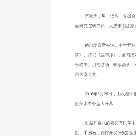
万家为，男，汉族，安徽合
画研究院研究员，大庆市书法家
他自幼喜爱书法，中学师从
碑》、行书《兰亭序》，兼习汉
善榜书。用笔遒劲，奔放豪从，
画大赛金奖。
2016
年
5
月
28
日，由收藏快
院美术中心盛大开幕。
出席开幕式的嘉宾有民革中
院、中国石油勘探开发研究院院