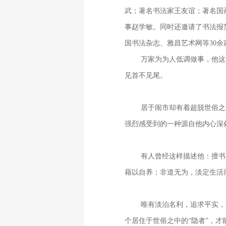
武；著名书法家王友谊；著名国
事赵学敏。同时还邀请了书法报
国书法杂志、雅昌艺术网等
30
余
万家为为人低调做事，他这
见首不见尾。
居于闹市却有着超脱世俗之
强烈感受到的一种源自他内心深
有人曾经这样描述他：擅书
藉以自养；非道无为，淡定生活
唯有淡泊名利，追求平实，
个居住于世俗之中的“隐者”，