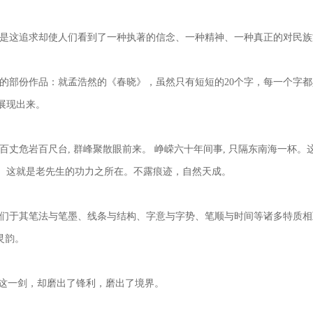
是这追求却使人们看到了一种执著的信念、一种精神、一种真正的对民族
的部份作品：就孟浩然的《春晓》，虽然只有短短的
20
个字，每一个字都
展现出来。
百丈危岩百尺台
,
群峰聚散眼前来。
峥嵘六十年间事
,
只隔东南海一杯。
。这就是老先生的功力之所在。不露痕迹，自然天成。
们于其笔法与笔墨、线条与结构、字意与字势、笔顺与时间等诸多特质相
灵韵。
为这一剑，却磨出了锋利，磨出了境界。