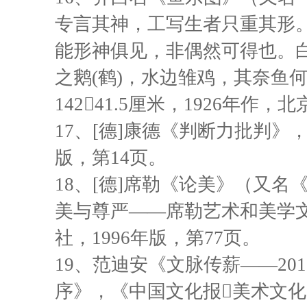
专言其神，工写生者只重其形
能形神俱见，非偶然可得也。白
之鹅(鹤)，水边雏鸡，其奈鱼
14241.5厘米，1926年作
17
、[德]康德《判断力批判》
版，第14页。
18
、[德]席勒《论美》（又名《
美与尊严——席勒艺术和美学
社，1996年版，第77页。
19
、范迪安《文脉传薪——20
序》，《中国文化报美术文化周