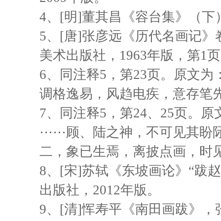
4
、[明]董其昌《容台集》（下
5
、[唐]张彦远《历代名画记
美术出版社，1963年版，第1
6
、同注释5，第23页。原文
调格逸易，风趋电疾，意存笔
7
、同注释5，第24、25页。
⋯⋯
顾、陆之神，不可见其盼
二，象已生焉，离披点画，时
8
、[宋]苏轼《东坡画论》“跋
出版社，2012年版。
9
、[清]恽寿平《南田画跋》