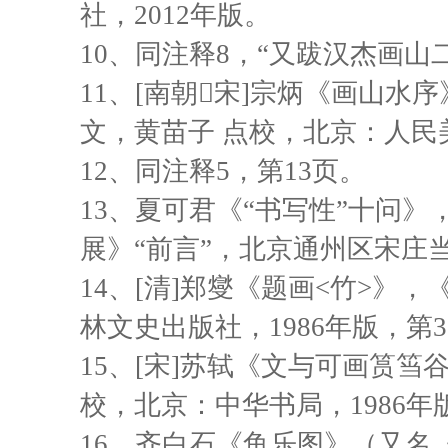
社，2012年版。
10
、同注释8，“又跋汉杰画山
11
、[南朝宋]宗炳《画山水
文，黄苗子 点校，北京：人民美
12
、同注释5，第13页。
13
、夏可君《“书写性”十问》
展》“前言”，北京通州区宋庄当
14
、[清]郑燮《题画<竹>》
林文史出版社，1986年版，第3
15
、[宋]苏轼《文与可画筼筜
校，北京：中华书局，1986年
16
、齐白石《鱼乐图》（又名