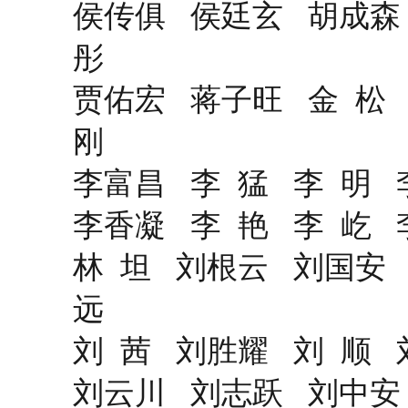
侯传俱 侯廷玄 胡成森
彤
贾佑宏 蒋子旺 金 松
刚
李富昌 李 猛 李 明 
李香凝 李 艳 李 屹
林 坦 刘根云 刘国安
远
刘 茜 刘胜耀 刘 顺 
刘云川 刘志跃 刘中安