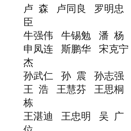
卢 森 卢同良 罗明忠
臣
牛强伟 牛锡勉 潘 杨
申凤连 斯鹏华 宋克宁
杰
孙武仁 孙 震 孙志强
王 浩 王慧芬 王思桐
栋
王湛迪 王忠明 吴 广
位