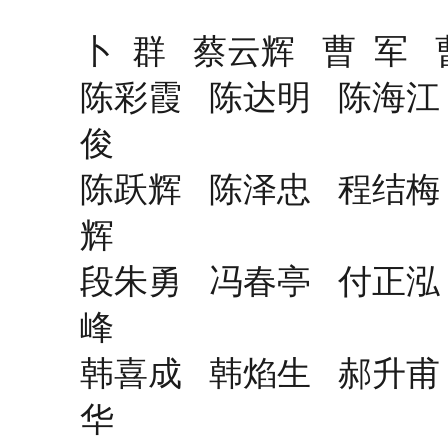
卜 群 蔡云辉 曹 军
陈彩霞 陈达明 陈海江
俊
陈跃辉 陈泽忠 程结梅
辉
段朱勇 冯春亭 付正泓
峰
韩喜成 韩焰生 郝升甫
华