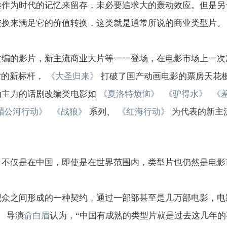
类作为时代的记忆来留存，未必要追求大的轰动效应。但是另
交换来满足它的价值转换，这类就是通常所说的商业类型片。
改编的影片，新主流商业大片等一一登场，在电影市场上一次
片的新标杆，
《大圣归来》
打破了国产动画电影的票房天花
为主力的话剧改编类电影如
《夏洛特烦恼》
《驴得水》
《
湄公河行动》
《战狼》
系列、
《红海行动》
为代表的新主
。不仅是在中国，即使是在世界范围内，类型片也仍然是电影
观众之间形成的一种契约，通过一部部甚至是几万部电影，电
》
导演
俞白眉
认为，“中国有成熟的类型片就是过去这几年