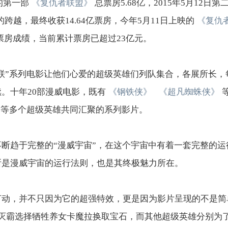
的第一部
《复仇者联盟》
总票房5.68亿，2015年5月12日第
的跨越，最终收获14.64亿票房，今年5月11日上映的
《复仇
日票房成绩，当前累计票房已超过23亿元。
复联”系列电影让他们心爱的超级英雄们列队集合，各展所长
。十年20部漫威电影，既有
《钢铁侠》
《超凡蜘蛛侠》
队”等多个超级英雄共同汇聚的系列影片。
断趋于完整的“漫威宇宙”，在这个宇宙中有着一套完整的
断是漫威宇宙的运行法则，也是其终极魅力所在。
打动，并不只因为它的超强特效，更是因为影片呈现的不是简
中灭霸选择牺牲养女卡魔拉换取宝石，而其他超级英雄分别为