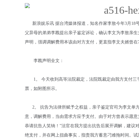
新浪娱乐讯 据台湾媒体报道，知名作家李敖今年3月18
父异母的弟弟李戡提出亲子鉴定诉讼，确认李文为李敖亲生
声明，强调调解费用本该由对方支付，更直指李文夫婿曾在
李戡声明全文：
1。 今天收到高等法院裁定，法院既裁定由我方支付三
票，如附图所示。
2。 抗告为法律所赋予之权益，亲子鉴定官司为李文单方
意，调解费用，当由需求方应予支付。由于对方曾表示愿意支付
恭请抗告人笑纳！”法官在我方提出抗告后展开调解，建议
绝支付，并在网上扭曲事实，指责我方蓄意刁难拖时间。试