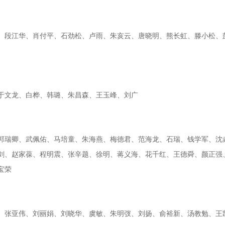
、段江华、肖付平、石劲松、卢雨、朱亥云、唐晓明、熊长虹、滕小松、
于文龙、白桦、韩璐、朱昌森、王玉峰、刘广
郭瑞卿、武佩佑、马培童、朱海燕、梅德君、范海龙、石瑞、钱学军、沈
剑、赵家葆、程明震、张辛题、徐明、蒋义海、花千红、王德舜、颜正强
宝荣
、张亚伟、刘丽娟、刘晓华、虞敏、朱明弢、刘扬、俞裕新、汤教勉、王