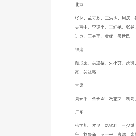
北京
张林、孟可欣、王洪杰、周庆、
吴宝中、李建平、王红艳、张鉴
进良、王春雨、黄娜、吴世民
福建
颜成彪、吴建福、朱小芬、姚凯
亮、吴祖略
甘肃
周安平、金长宏、杨志文、胡亮
广东
张学旭、罗灵、彭铭利、王少斌
宇、刘鲁新、罗一平、高炜、廖