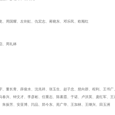
龙、周国耀、左剑虹、仇宏志、蒋晓东、邓乐民、欧顺红
启、周礼林
宇、董长青、薛俊水、沈兆祥、张玉生、赵子忠、慈向群、程利、王书广
马春兴、钟文才、李彦彬、任重志、陈素霞、于诺、卢洪英、庞红军、王
、朱振芳、安亚博、闫品、郑今东、苑广华、王加林、王继兴、田玉洲