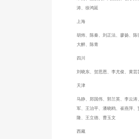
涛、徐鸿延
上海
胡炜、陈秦、刘正法、廖扬、陈
大醉、陈青
四川
刘晓东、贺思恩、李尤俊、黄芸
天津
马静、郑国伟、郭兰英、李云涛
军、王治平、潘晓鸥、崔燕萍、
隆、王立德、曹玉文
西藏