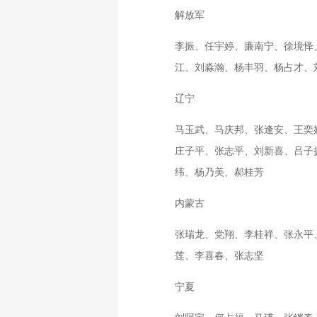
解放军
李振、任宇婷、廉南宁、徐境怿
江、刘淼瀚、杨丰羽、杨占才、
辽宁
马玉武、马庆邦、张逢安、王奕
庄子平、张志平、刘新喜、吕子
纬、杨乃美、郝桂芳
内蒙古
张瑞龙、党翔、李桂祥、张永平
莲、李喜春、张志坚
宁夏