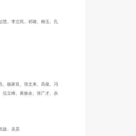
彭慧、李立民、祁璐、柳玉、孔
垚、杨家良、张文来、高俊、冯
、伍立峰、蒋焕余、张广才、佘
凯旋、吴昊