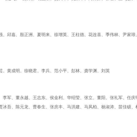
强、邱嘉、殷正洲、夏明来、徐增英、王柱德、花连喜、季伟林、尹家琅
芸、黄成明、徐晓君、李兵、范小平、彭林、龚学渊、刘英
、李军、董永越、王志东、侯金利、华绍莹、张立、董阳、张礼军、任庆
贾冰吾、陈元龙、曹春生、张庶丰、马洪建、马凤柏、杨淑涛、苗佳硕、