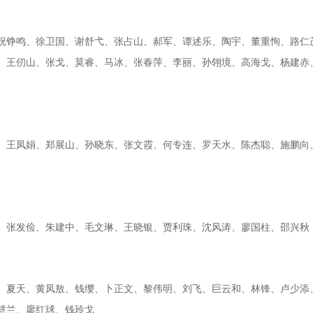
祝铮鸣、徐卫国、谢舒弋、张占山、郝军、谭述乐、陶宇、董重恂、路仁
、王仞山、张戈、莫睿、马冰、张春萍、李丽、孙翎境、高海戈、杨建赤
、王凤娟、郑展山、孙晓东、张文霞、何专连、罗天水、陈杰聪、施鹏向
、张发俭、朱建中、毛文琳、王晓银、贾利珠、沈风涛、廖国柱、邵兴秋
、夏天、黄凤敖、钱缨、卜正文、黎伟明、刘飞、巨云和、林锋、卢少添
慧兰、廖红球、钱玲戈