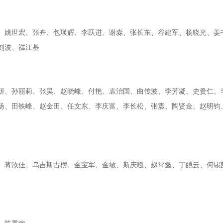
、姚世宏、张卉、包瑛辉、李跃进、谢淼、张长东、谷建军、杨晓光、姜
刘波、禚江基
妍、孙丽莉、张昊、赵晓峰、付艳、袁治国、曲传波、李芳凝、史贵仁、
扬、田铁峰、赵金田、任文东、李庆富、李长松、张震、陶贤金、赵明钧
、蒋汝佳、乌吉斯古楞、金宝军、金敏、斯庆嘎、赵常鑫、丁皑云、何锡