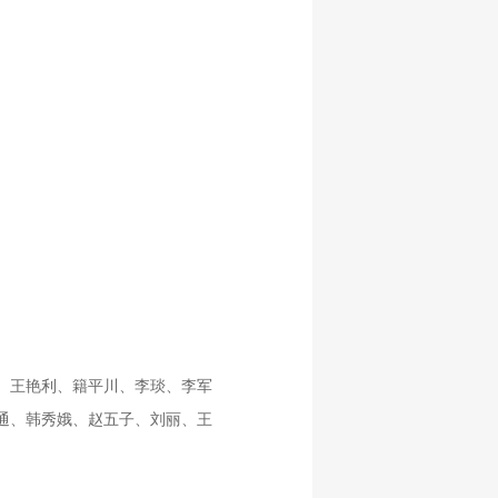
、王艳利、籍平川、李琰、李军
通、韩秀娥、赵五子、刘丽、王