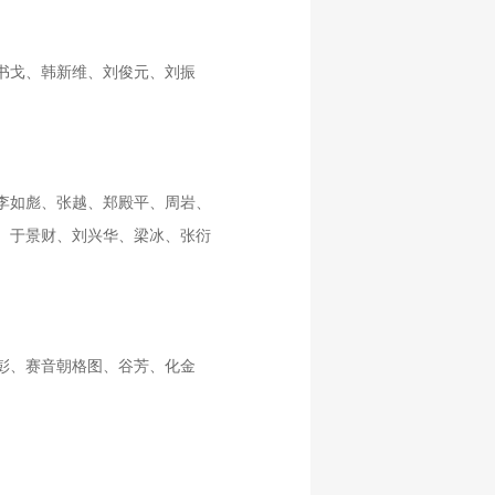
书戈、韩新维、刘俊元、刘振
李如彪、张越、郑殿平、周岩、
、于景财、刘兴华、梁冰、张衍
彭、赛音朝格图、谷芳、化金