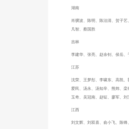
湖南
肖骥波、陈明、陈治清、贺子艺
凡智、蔡国胜
吉林
李建华、张亮、赵余钊、侯岳、
江苏
沈荣、王梦彤、李啸东、高凯、
爱民、汤永、汤知辛、熊炜、栾
玉奇、吴冠南、赵钲、廖军、刘
江西
刘文辉、刘双喜、俞小飞、陈锋