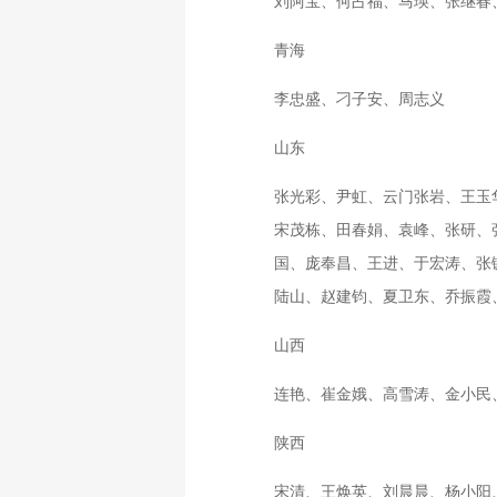
刘阿宝、何占福、马瑛、张继春
青海
李忠盛、刁子安、周志义
山东
张光彩、尹虹、云门张岩、王玉
宋茂栋、田春娟、袁峰、张研、
国、庞奉昌、王进、于宏涛、张
陆山、赵建钧、夏卫东、乔振霞
山西
连艳、崔金娥、高雪涛、金小民
陕西
宋清、王焕英、刘晨晨、杨小阳