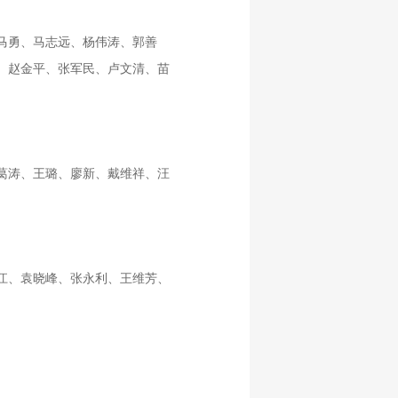
马勇、马志远、杨伟涛、郭善
、赵金平、张军民、卢文清、苗
葛涛、王璐、廖新、戴维祥、汪
江、袁晓峰、张永利、王维芳、