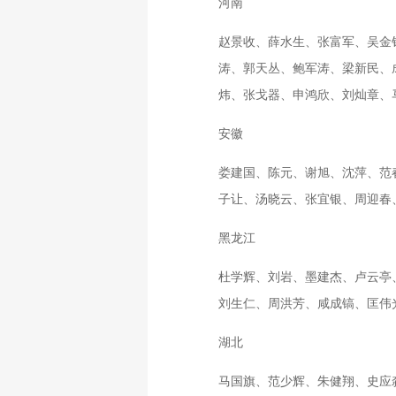
河南
赵景收、薛水生、张富军、吴金
涛、郭天丛、鲍军涛、梁新民、
炜、张戈器、申鸿欣、刘灿章、
安徽
娄建国、陈元、谢旭、沈萍、范
子让、汤晓云、张宜银、周迎春
黑龙江
杜学辉、刘岩、墨建杰、卢云亭
刘生仁、周洪芳、咸成镐、匡伟
湖北
马国旗、范少辉、朱健翔、史应