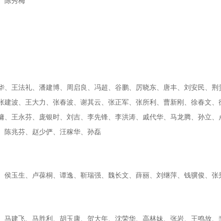
、陈秀梅
华、王法礼、潘建博、周启良、冯超、谷鹏、厉晓东、唐丰、刘安民、荆
张建波、王大力、张春波、谢其云、张正军、张所利、曹新刚、徐春文、
镛、王永芬、庞银时、刘吉、李先锋、李洪涛、戚代华、马龙腾、孙立、
、陈兆芬、赵少俨、汪稼华、孙磊
、侯玉生、卢葆桐、谭逸、靳瑞强、魏长文、薛丽、刘继萍、钱骥俊、张
、马建飞、马胜利、胡玉康、贺大年、沈荣华、高林妹、张岩、王鸣放、