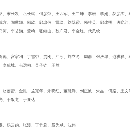
铭、宋长发、岳长斌、何彦萍、王西军、王二坤、李岩、李娟、郝彦杰、
成方、陶琳娜、郭欣、郭忠信、雷玖、刘翠霞、郭桂英、郭建明、唐晓红
马河、李艾娴、董鸣、张继山、魏广君、李金峰、代凤钦
春晓、宫家利、丁雪郁、贾刚、江冰、刘立冬、周群、张庆华、逯祺祥、
、李成城、韦远柏、吴子钧、王胜
、赵蓓蕾、金胜、孟宪华、朱晓红、董晓泮、刘正波、朱晶、何路、王文
光、于银龙、于显达
淼、杨云鹤、张漫、丁竹君、聂为斌、沈伟