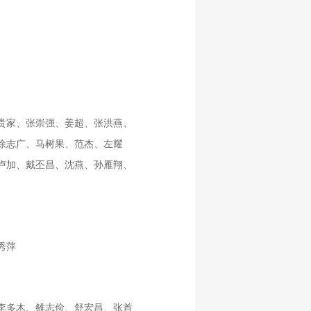
贵家、张崇强、姜超、张洪燕、
徐志广、马树果、范杰、左耀
卢加、戴丕昌、沈燕、孙雁翔、
秀萍
李多木、雒志俭、舒宏昌、张首