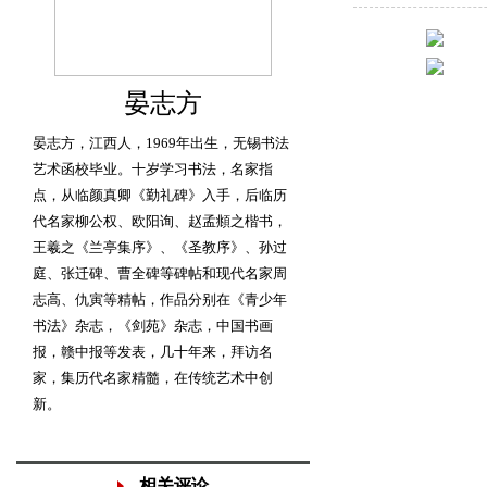
晏志方
晏志方，江西人，1969年出生，无锡书法
艺术函校毕业。十岁学习书法，名家指
点，从临颜真卿《勤礼碑》入手，后临历
代名家柳公权、欧阳询、赵孟頫之楷书，
王羲之《兰亭集序》、《圣教序》、孙过
庭、张迁碑、曹全碑等碑帖和现代名家周
志高、仇寅等精帖，作品分别在《青少年
书法》杂志，《剑苑》杂志，中国书画
报，赣中报等发表，几十年来，拜访名
家，集历代名家精髓，在传统艺术中创
新。
相关评论