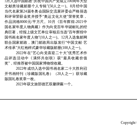
5月入选中国邮政“庆祝中国共产党成立100周年大型
文献类珍藏邮册个人专辑”(50人之一)。8月经中国
当代名家第24届冬奥会国际交流展评委会严格筛选
和评审荣获金奖并授予“奥运文化大使”荣誉奖章，
作品润格8000元/平方尺。10月《百年辉煌-2021中
国名家年度人物典藏》作为向党百年华诞献礼的经
典巨著，经报上级文艺单位审核后当选“百年辉煌中
国书画名家年度人物”(10人之一)。12月入选集邮网
联合国家邮政，澳门邮政局出版发行“中国文献·艺
术传承”大红袍样式豪华珍藏版邮册(100人之一)。
2022年在“艺心向党喜迎二十大”优秀艺术作
品评选活动中《满怀共创联》获“最具收藏价值
奖”，经推荐被中国国家博物馆收藏。
2022年成功入选中国书画名家二十大胜利召
开书画特刊（珍藏版国礼卷）（20人之一）获珍藏
版国礼卷奖章一枚。
2023年获文旅部德艺双馨牌匾一个。
Copyright 