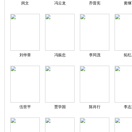
闵文
冯云龙
乔晋宪
黄继
刘华章
冯振忠
李同茂
拓红
伍世平
贾学国
陈肖行
李志