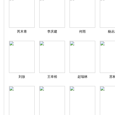
芮木青
李庆建
何雨
杨丛
刘放
王幸裕
赵瑞林
苏