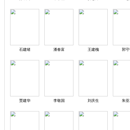
石建绪
潘春富
王建槐
郭守
贾建华
李敬国
刘庆生
朱亚