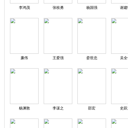
李鸿茂
张枝勇
杨国强
谢建
廉伟
王爱强
娄世忠
吴全
杨渊敦
李谋之
邵宏
史跃