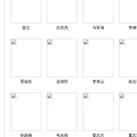
裴立
吕庆杰
马军海
李继
景福生
边靖轩
李有山
俞志
孙跃崎
韦永程
晏志方
董志