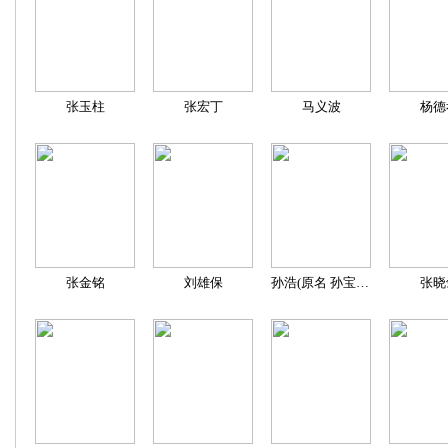
张玉柱
张宏丁
马义波
杨德
张金铭
刘雄保
孙浩(原名 孙宝华)
张晓