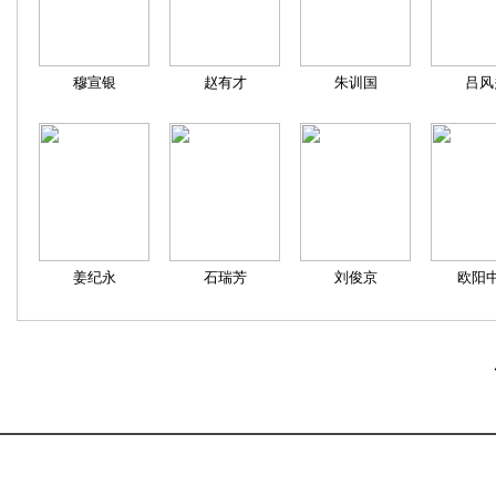
穆宣银
赵有才
朱训国
吕风
姜纪永
石瑞芳
刘俊京
欧阳