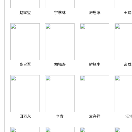
赵家玺
宁季林
房思孝
王建
高旨军
柏福寿
雒禄生
余成
田万永
李青
袁兴祥
汪