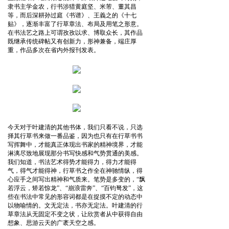
隶书主学金农，行书涉猎黄庭坚、米芾、董其昌
等，而后深耕孙过庭《书谱》、王義之的《十七
贴》，逐渐丰富了行草章法、布局及用笔之形意。
在书法艺之路上可谓孜孜以求、博取众长，其作品
既继承传统碑帖又有创新力，形神兼备，端庄厚
重，作品多次在省内外报刊发表。
今天对于叶建清的其他书体，我们只看不说，只选
择其行草书来做一番品鉴，因为也只有在行草书书
写挥舞中，才能真正体现出书家的精神境界，才能
淋漓尽致地展现那分书写快感和气势贯通的美感。
我们知道，书法艺术得势才能得力，得力才能得
气，得气才能得神，行草书之作全在神驰情纵，得
心应手之间写出精神和气质来。笔势是多变的，“飘
若浮云，矫若惊龙”、“崩浪雷奔”、“百钧弩发”，这
些在书法中常见的形容词都是在捉摸不定的动态中
以物喻情的。文无定法，书亦无定法。叶建清的行
草章法从无固定不变之状，让欣赏者从中获得自由
想象、思游云天的广袤天空之感。