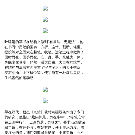
叶建清的草书在结构上做到“有常理，无定法”，他
在书写中用笔的圆转、方折、连带、割断、轻重、
提按等对立因素在起笔、收笔、运笔过程中做到了
因时而变，因势而变。心、身、手、笔融为一体，
笔触变化莫测，俨然一派大自由、大自在的境界。
在结构与章法方面注重了字与字之间的大小错落、
左右穿插、上下移位等，使字势有一种虚活灵动，
生机盎然的运动感。
早在汉代，蔡邕《九势》就对点画线条作出了专门
的研究，他指出“藏头护尾，力在字中”，“令笔心常
在点画中行”，“点画势尽，力收之”。要求点画要深
藏圭角，有往必收，有始有终，便于展示力度。需
要注意的是，我们强调藏头护尾，不露圭角，并不