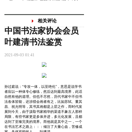
相关评论
中国书法家协会会员
叶建清书法鉴赏
2021-09-03 01:41
孙过庭说：“专攻一体，以至绝伦”，意思是说学书
者应以一种体专心修练，然后达到最高境界，此话
自然有他的道理。但也不尽然，历代书家中不但书
法各体皆能，还涉猎会画者有之，比如苏轼、董其
昌、祝允明等，其书其画都是上层之作，而时代发
展到今天，由于汲取书家精华的渠道不象古人那样
局限，有些书家更是多体并进，多元化发展，且都
达到了至臻完美的境界。而他就是其中之一，一个
在书法艺术之路上：：：倾注了大量心血，苦修成
家，各体皆能的人——叶建清。