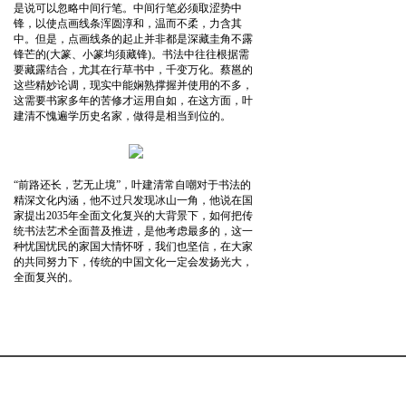
是说可以忽略中间行笔。中间行笔必须取涩势中
锋，以使点画线条浑圆淳和，温而不柔，力含其
中。但是，点画线条的起止并非都是深藏圭角不露
锋芒的(大篆、小篆均须藏锋)。书法中往往根据需
要藏露结合，尤其在行草书中，千变万化。蔡邕的
这些精妙论调，现实中能娴熟撑握并使用的不多，
这需要书家多年的苦修才运用自如，在这方面，叶
建清不愧遍学历史名家，做得是相当到位的。
“前路还长，艺无止境”，叶建清常自嘲对于书法的
精深文化内涵，他不过只发现冰山一角，他说在国
家提出2035年全面文化复兴的大背景下，如何把传
统书法艺术全面普及推进，是他考虑最多的，这一
种忧国忧民的家国大情怀呀，我们也坚信，在大家
的共同努力下，传统的中国文化一定会发扬光大，
全面复兴的。