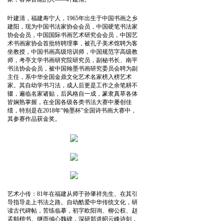
叶建清，福建寿宁人，1965年出生于中国书画之乡
建阳，现为中国书法家协会会员，中国硬笔书法家
协会会员，中国国际书画艺术研究会会员，中国艺
术书画家协会首批特聘理事，被孔子美术馆聘为客
坐教授，中国书画高级培训师，中国规范字高级教
师，考亭文学书画研究院研究员，副秘书长、南平
书法协会会员，被中国翰墨书画研究委员会聘为副
主任，系中华全国金鼎文化艺术名家榜入榜艺术
家。其自幼学书习法，成人后更是工作之余笔耕不
辍，遍临名家诸贴，后风格自一成，篆隶真草各体
皆娴熟掌握，在全国各级各类书法大赛中屡创佳
绩，特别是在2018年“翰墨杯”全国诗书画大赛中，
其参赛作品获金奖。
艺术小传：81年在福建从师于孙肇祥先生、在其引
导指导走上书法之路。自幼酷爱中华传统文化，研
读古代碑帖，苦练临摹，初字欧阳询、柳公权、赵
孟頫楷书。继而倾心魏碑，深研郑道昭云峰诗刻，