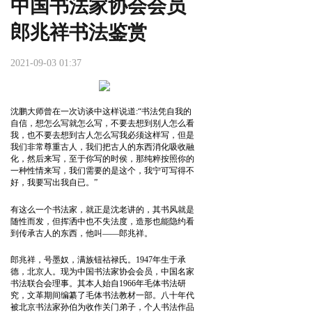
中国书法家协会会员
郎兆祥书法鉴赏
2021-09-03 01:37
沈鹏大师曾在一次访谈中这样说道:“书法凭自我的
自信，想怎么写就怎么写，不要去想到别人怎么看
我，也不要去想到古人怎么写我必须这样写，但是
我们非常尊重古人，我们把古人的东西消化吸收融
化，然后来写，至于你写的时侯，那纯粹按照你的
一种性情来写，我们需要的是这个，我宁可写得不
好，我要写出我自已。”
有这么一个书法家，就正是沈老讲的，其书风就是
随性而发，但挥洒中也不失法度，造形也能隐约看
到传承古人的东西，他叫——郎兆祥。
郎兆祥，号墨奴，满族钮祜禄氏。1947年生于承
德，北京人。现为中国书法家协会会员，中国名家
书法联合会理事。其本人始自1966年毛体书法研
究，文革期间编纂了毛体书法教材一部。八十年代
被北京书法家孙伯为收作关门弟子，个人书法作品