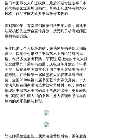
被日本国际友人广泛收藏，此后长期专注临摹日本
近代书法家坂原坦山书作。草书上形成特有的东亚
风格，作品被国内众多书法爱好者收藏。
直到2000年，有幸得到国家书法界实力派，国礼书
法家杨松先生亲自言传身教，接受到了胡海老师正
规的书法训练。
多年以来，个人历经磨砺，在毛体草书基础上独辟
蹊径，揣摩于心形成了书法艺术上自己特有的风
格。作品多次展出获奖，荣获过,迎接党的十九大暨
纪念建军九十周年书画展，庆祝改革开放四十年书
画展，庆祝新中国成立七十周年书画展等书法作品
优秀奖，在全国第一届翰墨杯大奖赛获卓有成就
奖，全国2018年第九届书画艺术大赛优秀奖。个人
书法风格在国家书法艺术殿堂里独树一帜，更多的
体现出书法艺术美的确源于自然艺术美，更多表现
出书画同源引画入书的书风，努力表现出书法与自
然间的关系美丽与和谐。
郎老师系皇族血统，属大清镶黄旗后裔，虽年逾古