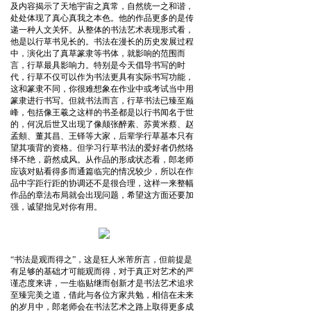
及内容揭示了天地宇宙之真常，自然统一之和谐，
处处体现了真心真我之本色。他的作品更多的是传
递一种人文关怀。从整体的书法艺术表现形式看，
他是以行草书见长的。书法在漫长的历史发展过程
中，演化出了真草篆隶等书体，就影响的范围而
言，行草最具影响力。特别是今天倡导书写的时
代，行草不仅可以作为书法更具有实际书写功能，
这和篆隶不同，你很难想象在作业中或考试当中用
篆隶进行书写。但就书法而言，行草书法已臻至巅
峰，包括像王羲之这样的书圣都是以行书闻名于世
的，何况后世又出现了像颠张醉素、苏黄米蔡、赵
孟頫、董其昌、王铎等大家，后辈学行草基本只有
望其项背的资格。但学习行草书法的爱好者仍然络
绎不绝，蔚然成风。从作品的形成状态看，郎老师
应该对贴看得多而通篇临完的情况较少，所以在作
品中字距行距的协调还不是很合理，这样一来整幅
作品的章法布局就会出现问题，希望这方面还要加
强，诚望拙见对你有用。
“书法是观而得之”，这是狂人米芾所言，但前提是
有足够的基础才可能观而得，对于真正对艺术的严
谨态度来讲，一生临贴继而创新才是书法艺术追求
至臻完美之道，借此与各位方家共勉，相信在未来
的岁月中，郎老师会在书法艺术之路上取得更多成