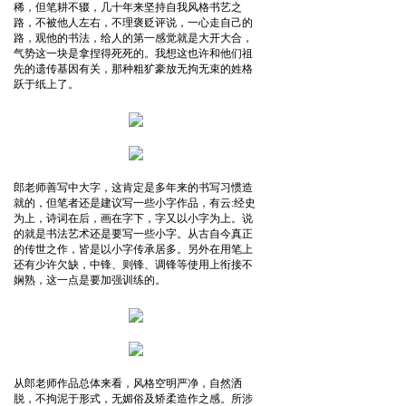
稀，但笔耕不辍，几十年来坚持自我风格书艺之
路，不被他人左右，不理褒贬评说，一心走自己的
路，观他的书法，给人的第一感觉就是大开大合，
气势这一块是拿捏得死死的。我想这也许和他们祖
先的遗传基因有关，那种粗犷豪放无拘无束的姓格
跃于纸上了。
郎老师善写中大字，这肯定是多年来的书写习惯造
就的，但笔者还是建议写一些小字作品，有云:经史
为上，诗词在后，画在字下，字又以小字为上。说
的就是书法艺术还是要写一些小字。从古自今真正
的传世之作，皆是以小字传承居多。另外在用笔上
还有少许欠缺，中锋、则锋、调锋等使用上衔接不
娴熟，这一点是要加强训练的。
从郎老师作品总体来看，风格空明严净，自然洒
脱，不拘泥于形式，无媚俗及矫柔造作之感。所涉